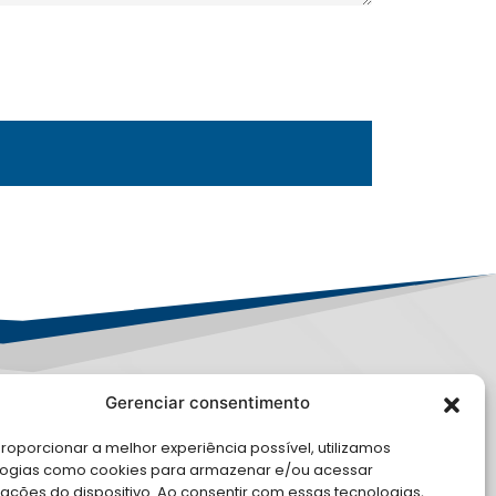
Gerenciar consentimento
PD
roporcionar a melhor experiência possível, utilizamos
E CONOSCO
logias como cookies para armazenar e/ou acessar
ações do dispositivo. Ao consentir com essas tecnologias,