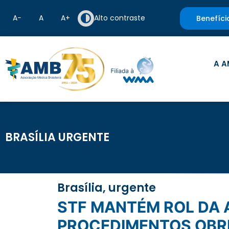
A−
A
A+
Alto contraste
Benefíci
A A
BRASÍLIA URGENTE
Brasília, urgente
STF MANTÉM ROL DA ANS E NOVOS CRITÉRIOS PARA ATUALIZAÇÃO DE
PROCEDIMENTOS OBR