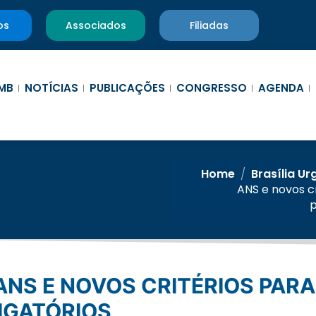
os
Associados
Filiadas
MB
NOTÍCIAS
PUBLICAÇÕES
CONGRESSO
AGENDA
Home
/
Brasília Ur
ANS e novos cr
p
IGATÓRIOS