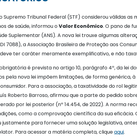
o Supremo Tribunal Federal (STF) considerou válidas as m
nos de saúde, informou o
Valor Econômico
. O pano de fu
aúde Suplementar (ANS). A nova lei trouxe algumas alter
DI 7088), a Associação Brasileira de Proteção aos Consu
 deve ter caráter meramente exemplificativo, e não taxat
rigatória é prevista no artigo 10, parágrafo 4º, da lei do
dos pela nova lei impõem limitações, de forma genérica, à
onsumidor. Para a associação, a taxatividade do rol legi
Luís Roberto Barroso, afirmou que a parte do pedido sobre
lterado por lei posterior (nº 14.454, de 2022). A norma r
ndições, como a comprovação científica da sua eficácia. 
u justamente para fornecer uma solução legislativa, antes 
elator. Para acessar a matéria completa, clique
aqui
.