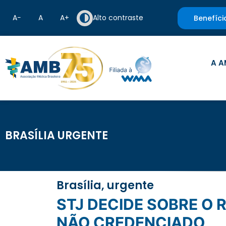
A−
A
A+
Alto contraste
Benefíci
A A
BRASÍLIA URGENTE
Brasília, urgente
STJ DECIDE SOBRE O REEMBOLSO DE DESPESAS EM ESTABELECIMENTO
NÃO CREDENCIADO