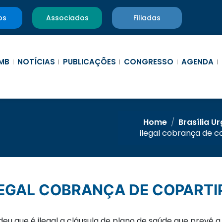
os
Associados
Filiadas
MB
NOTÍCIAS
PUBLICAÇÕES
CONGRESSO
AGENDA
Home
/
Brasília U
ilegal cobrança de 
 ILEGAL COBRANÇA DE COPART
ndeu que é ilegal a cláusula de plano de saúde que prev