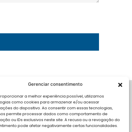
Gerenciar consentimento
LE CONOSCO
roporcionar a melhor experiência possível, utilizamos
logias como cookies para armazenar e/ou acessar
cite Apoio Institucional da AMB
ações do dispositivo. Ao consentir com essas tecnologias,
 o seu evento
nos permite processar dados como comportamento de
ção ou IDs exclusivos neste site. A recusa ou a revogação do
ntimento pode afetar negativamente certas funcionalidades.