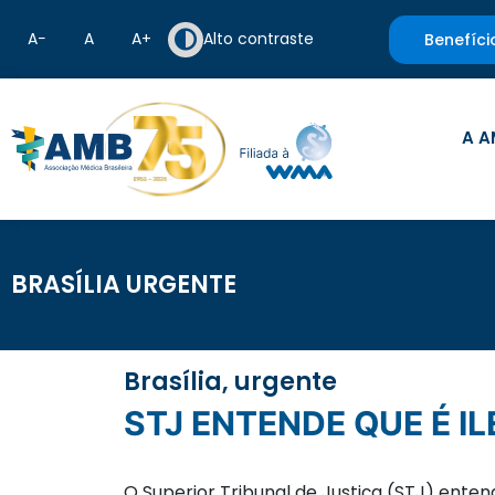
A−
A
A+
Alto contraste
Benefíci
A A
BRASÍLIA URGENTE
Brasília, urgente
STJ ENTENDE QUE É
O Superior Tribunal de Justiça (STJ) ente