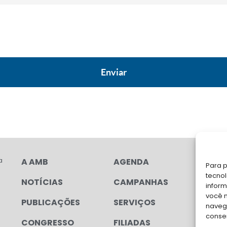
a
A AMB
AGENDA
FA
Para p
tecno
NOTÍCIAS
CAMPANHAS
Soli
inform
para
você 
PUBLICAÇÕES
SERVIÇOS
navega
conse
CONGRESSO
FILIADAS