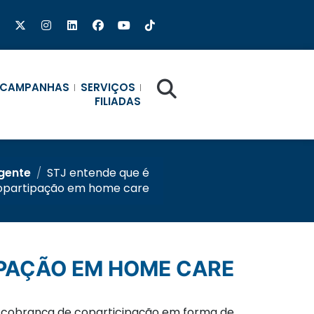
CAMPANHAS
SERVIÇOS
FILIADAS
rgente
/
STJ entende que é
copartipação em home care
IPAÇÃO EM HOME CARE
ê a cobrança de coparticipação em forma de