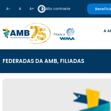
A−
A
A+
Alto contraste
Benefíci
A A
FEDERADAS DA AMB
,
FILIADAS