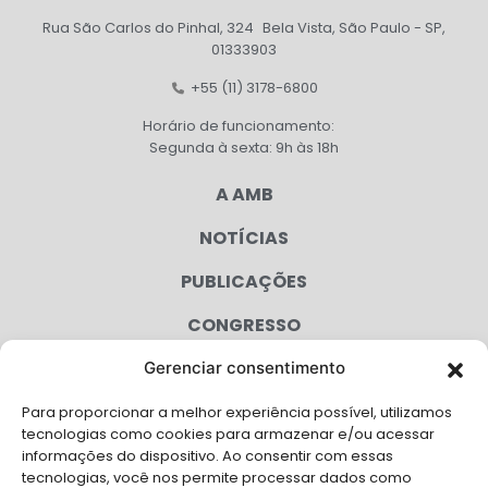
Rua São Carlos do Pinhal, 324 Bela Vista, São Paulo - SP,
01333903
+55 (11) 3178-6800
Horário de funcionamento:
Segunda à sexta: 9h às 18h
A AMB
NOTÍCIAS
PUBLICAÇÕES
CONGRESSO
Gerenciar consentimento
AGENDA
Para proporcionar a melhor experiência possível, utilizamos
CAMPANHAS
tecnologias como cookies para armazenar e/ou acessar
informações do dispositivo. Ao consentir com essas
SERVIÇOS
tecnologias, você nos permite processar dados como