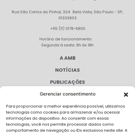
Rua São Carlos do Pinhal, 324 Bela Vista, São Paulo - SP,
01333903
+55 (11) 3178-6800
Horário de funcionamento:
Segunda à sexta: 9h às 18h
A AMB
NOTÍCIAS
PUBLICAÇÕES
CONGRESSO
Gerenciar consentimento
Para proporcionar a melhor experiência possível, utilizamos
AGENDA
tecnologias como cookies para armazenar e/ou acessar
informações do dispositivo. Ao consentir com essas
CAMPANHAS
tecnologias, você nos permite processar dados como
comportamento de navegação ou IDs exclusivos neste site. A
SERVIÇOS