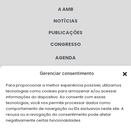
A AMB
NOTÍCIAS
PUBLICAÇÕES
CONGRESSO
AGENDA
CAMPANHAS
Gerenciar consentimento
SERVIÇOS
Para proporcionar a melhor experiência possível, utilizamos
tecnologias como cookies para armazenar e/ou acessar
FILIADAS
informações do dispositivo. Ao consentir com essas
tecnologias, você nos permite processar dados como
LGPD
comportamento de navegação ou IDs exclusivos neste site. A
FALE CONOSCO
recusa ou a revogação do consentimento pode afetar
negativamente certas funcionalidades.
Solicite Apoio Institucional da AMB para o seu evento