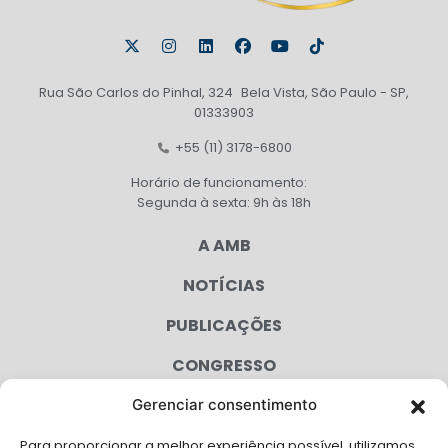
Rua São Carlos do Pinhal, 324 Bela Vista, São Paulo - SP,
01333903
+55 (11) 3178-6800
Horário de funcionamento:
Segunda à sexta: 9h às 18h
A AMB
NOTÍCIAS
PUBLICAÇÕES
CONGRESSO
Gerenciar consentimento
AGENDA
Para proporcionar a melhor experiência possível, utilizamos