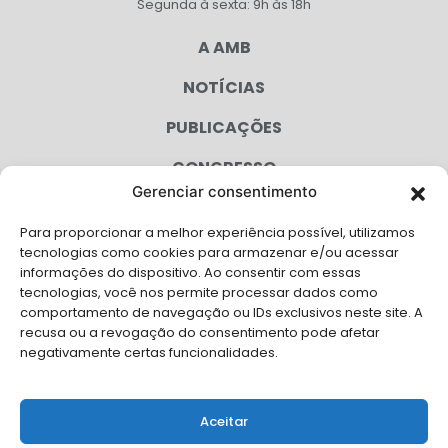
Segunda à sexta: 9h às 18h
A AMB
NOTÍCIAS
PUBLICAÇÕES
CONGRESSO
Gerenciar consentimento
AGENDA
Para proporcionar a melhor experiência possível, utilizamos
CAMPANHAS
tecnologias como cookies para armazenar e/ou acessar
informações do dispositivo. Ao consentir com essas
SERVIÇOS
tecnologias, você nos permite processar dados como
comportamento de navegação ou IDs exclusivos neste site. A
FILIADAS
recusa ou a revogação do consentimento pode afetar
negativamente certas funcionalidades.
LGPD
FALE CONOSCO
Aceitar
Solicite Apoio Institucional da AMB para o seu evento