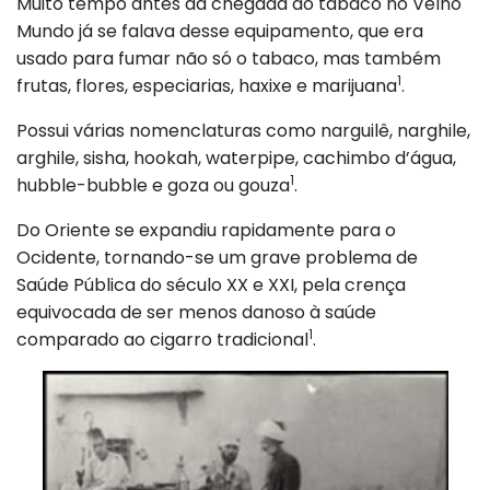
Muito tempo antes da chegada do tabaco no Velho
Mundo já se falava desse equipamento, que era
usado para fumar não só o tabaco, mas também
1
frutas, flores, especiarias, haxixe e marijuana
.
Possui várias nomenclaturas como narguilê, narghile,
arghile, sisha, hookah, waterpipe, cachimbo d’água,
1
hubble-bubble e goza ou gouza
.
Do Oriente se expandiu rapidamente para o
Ocidente, tornando-se um grave problema de
Saúde Pública do século XX e XXI, pela crença
equivocada de ser menos danoso à saúde
1
comparado ao cigarro tradicional
.