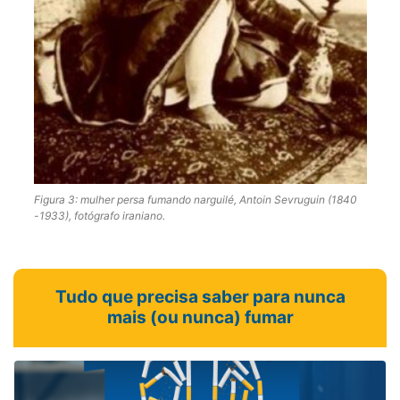
Figura 3: mulher persa fumando narguilé, Antoin Sevruguin (1840
-1933), fotógrafo iraniano.
Tudo que precisa saber para nunca
mais (ou nunca) fumar