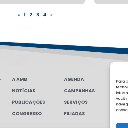
«
1
2
3
4
»
a
A AMB
AGENDA
FA
Para p
tecno
NOTÍCIAS
CAMPANHAS
Soli
inform
para
você 
PUBLICAÇÕES
SERVIÇOS
navega
conse
CONGRESSO
FILIADAS