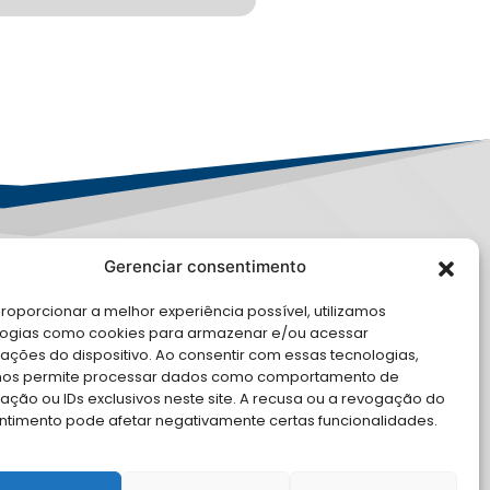
Gerenciar consentimento
LE CONOSCO
roporcionar a melhor experiência possível, utilizamos
logias como cookies para armazenar e/ou acessar
cite Apoio Institucional da AMB
ações do dispositivo. Ao consentir com essas tecnologias,
 o seu evento
nos permite processar dados como comportamento de
ção ou IDs exclusivos neste site. A recusa ou a revogação do
ntimento pode afetar negativamente certas funcionalidades.