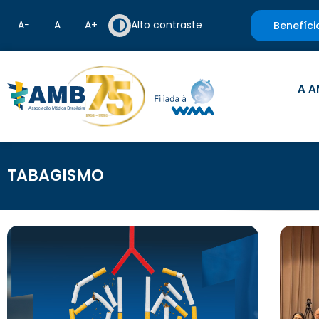
A−
A
A+
Alto contraste
Benefíci
A A
TABAGISMO