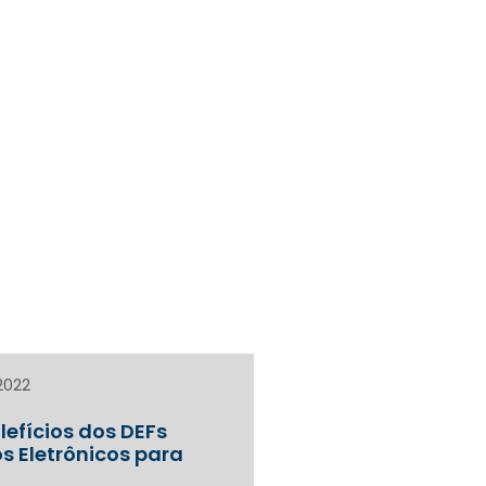
2022
lefícios dos DEFs
os Eletrônicos para