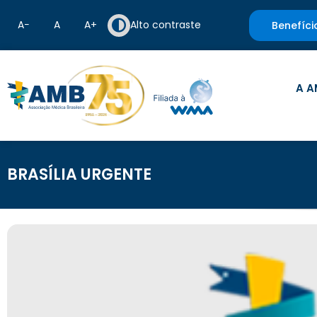
A−
A
A+
Alto contraste
Benefíci
A A
BRASÍLIA URGENTE