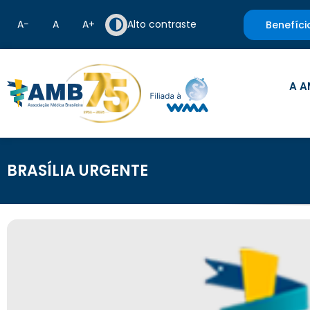
A−
A
A+
Alto contraste
Benefíci
A A
BRASÍLIA URGENTE