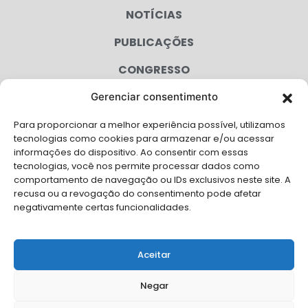
NOTÍCIAS
PUBLICAÇÕES
CONGRESSO
Gerenciar consentimento
AGENDA
Para proporcionar a melhor experiência possível, utilizamos
CAMPANHAS
tecnologias como cookies para armazenar e/ou acessar
informações do dispositivo. Ao consentir com essas
SERVIÇOS
tecnologias, você nos permite processar dados como
comportamento de navegação ou IDs exclusivos neste site. A
FILIADAS
recusa ou a revogação do consentimento pode afetar
negativamente certas funcionalidades.
LGPD
FALE CONOSCO
Aceitar
Solicite Apoio Institucional da AMB para o seu evento
Negar