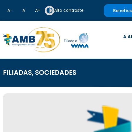
A−
A
A+
Alto contraste
Benefíci
A A
FILIADAS
,
SOCIEDADES