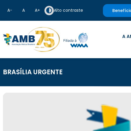
A−
A
A+
Alto contraste
Benefíci
A A
BRASÍLIA URGENTE