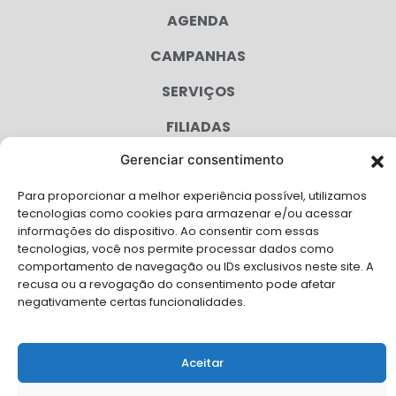
AGENDA
CAMPANHAS
SERVIÇOS
FILIADAS
Gerenciar consentimento
LGPD
FALE CONOSCO
Para proporcionar a melhor experiência possível, utilizamos
tecnologias como cookies para armazenar e/ou acessar
Solicite Apoio Institucional da AMB para o seu evento
informações do dispositivo. Ao consentir com essas
tecnologias, você nos permite processar dados como
comportamento de navegação ou IDs exclusivos neste site. A
recusa ou a revogação do consentimento pode afetar
negativamente certas funcionalidades.
© Copyright AMB 2026. Todos os direitos reservados.
Aceitar