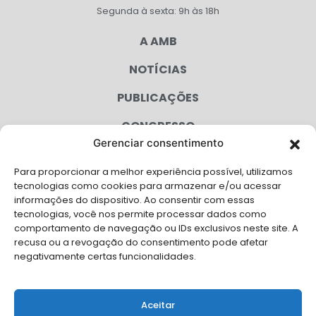
Segunda à sexta: 9h às 18h
A AMB
NOTÍCIAS
PUBLICAÇÕES
CONGRESSO
Gerenciar consentimento
AGENDA
Para proporcionar a melhor experiência possível, utilizamos
CAMPANHAS
tecnologias como cookies para armazenar e/ou acessar
informações do dispositivo. Ao consentir com essas
SERVIÇOS
tecnologias, você nos permite processar dados como
comportamento de navegação ou IDs exclusivos neste site. A
FILIADAS
recusa ou a revogação do consentimento pode afetar
negativamente certas funcionalidades.
LGPD
FALE CONOSCO
Aceitar