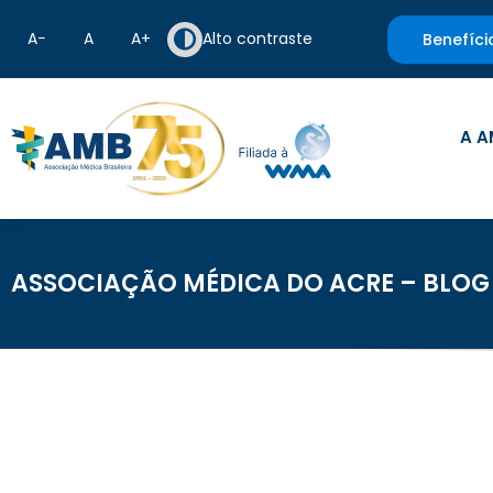
A−
A
A+
Alto contraste
Benefíci
A A
ASSOCIAÇÃO MÉDICA DO ACRE – BLOG