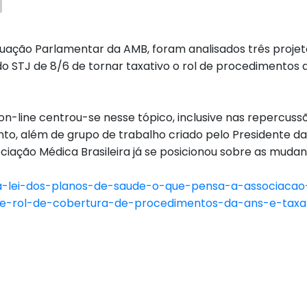
uação Parlamentar da AMB, foram analisados três projeto
do STJ de 8/6 de tornar taxativo o rol de procedimentos
n-line centrou-se nesse tópico, inclusive nas repercuss
to, além de grupo de trabalho criado pelo Presidente da
ociação Médica Brasileira já se posicionou sobre as muda
a-lei-dos-planos-de-saude-o-que-pensa-a-associacao-
-que-rol-de-cobertura-de-procedimentos-da-ans-e-taxa