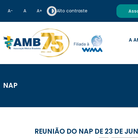
A−
A
A+
Alto contraste
Ass
A A
NAP
REUNIÃO DO NAP DE 23 DE J