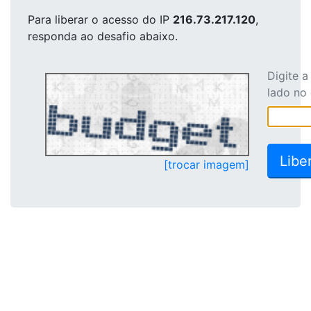
Para liberar o acesso
do IP
216.73.217.120
,
responda ao desafio abaixo.
Digite 
lado no
[trocar imagem]