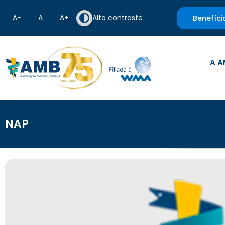
A−
A
A+
Alto contraste
Benefíci
A A
NAP