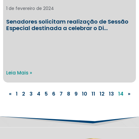
1 de fevereiro de 2024
Senadores solicitam realização de Sessão
Especial destinada a celebrar o Di…
Leia Mais »
«
1
2
3
4
5
6
7
8
9
10
11
12
13
14
»