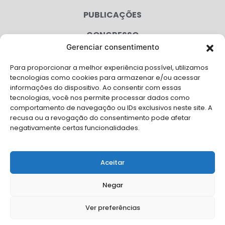
PUBLICAÇÕES
CONGRESSO
Gerenciar consentimento
AGENDA
Para proporcionar a melhor experiência possível, utilizamos
CAMPANHAS
tecnologias como cookies para armazenar e/ou acessar
informações do dispositivo. Ao consentir com essas
SERVIÇOS
tecnologias, você nos permite processar dados como
comportamento de navegação ou IDs exclusivos neste site. A
FILIADAS
recusa ou a revogação do consentimento pode afetar
negativamente certas funcionalidades.
LGPD
FALE CONOSCO
Aceitar
Solicite Apoio Institucional da AMB para o seu evento
Negar
Ver preferências
© Copyright AMB 2026. Todos os direitos reservados.