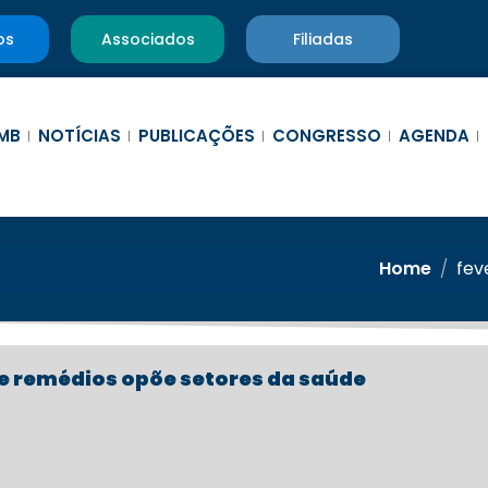
os
Associados
Filiadas
MB
NOTÍCIAS
PUBLICAÇÕES
CONGRESSO
AGENDA
Home
/
fev
de remédios opõe setores da saúde