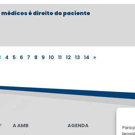
s médicos é direito do paciente
3
4
5
6
7
8
9
10
11
12
13
14
»
a
A AMB
AGENDA
LG
Para p
tecno