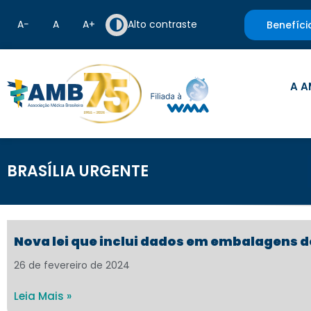
A−
A
A+
Alto contraste
Benefíci
A A
BRASÍLIA URGENTE
Nova lei que inclui dados em embalagens 
26 de fevereiro de 2024
Leia Mais »