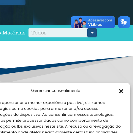
s Matérias
Todos
Gerenciar consentimento
PD
roporcionar a melhor experiência possível, utilizamos
E CONOSCO
logias como cookies para armazenar e/ou acessar
ações do dispositivo. Ao consentir com essas tecnologias,
cite Apoio Institucional da AMB
nos permite processar dados como comportamento de
 o seu evento
ção ou IDs exclusivos neste site. A recusa ou a revogação do
ntimento pode afetar negativamente certas funcionalidades.