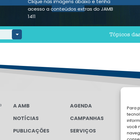
Clique nas imagens abaixo e tenha
acesso a conteúdos extras do JAMB
1411
Tópicos da
a
A AMB
AGENDA
LG
Para p
FAL
tecno
NOTÍCIAS
CAMPANHAS
inform
Soli
você 
PUBLICAÇÕES
SERVIÇOS
para
navega
conse