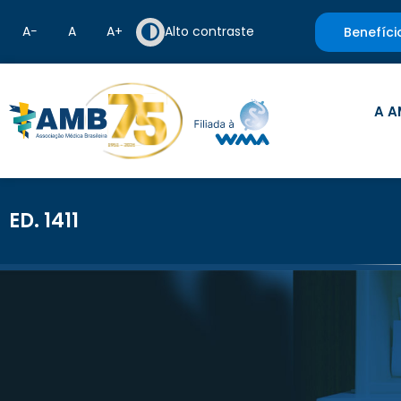
A−
A
A+
Alto contraste
Benefíci
A A
ED. 1411
<< Retornar