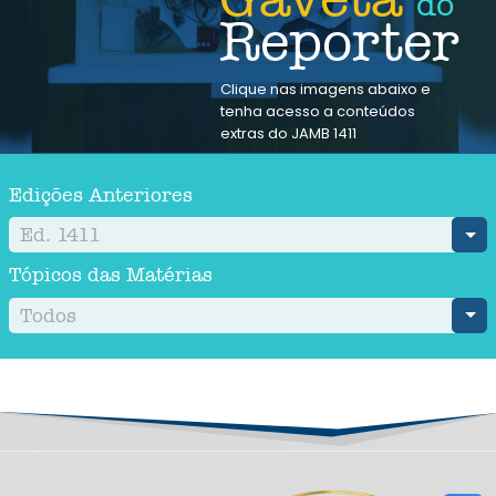
do
Reporter
Clique nas imagens abaixo e
tenha acesso a conteúdos
extras do JAMB 1411
Edições Anteriores
Ed. 1411
Tópicos das Matérias
Todos