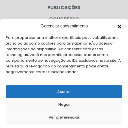
PUBLICAÇÕES
CONGRESSO
Gerenciar consentimento
AGENDA
Para proporcionar a melhor experiência possível, utilizamos
CAMPANHAS
tecnologias como cookies para armazenar e/ou acessar
informações do dispositivo. Ao consentir com essas
SERVIÇOS
tecnologias, você nos permite processar dados como
comportamento de navegação ou IDs exclusivos neste site. A
FILIADAS
recusa ou a revogação do consentimento pode afetar
negativamente certas funcionalidades.
LGPD
FALE CONOSCO
Aceitar
Solicite Apoio Institucional da AMB para o seu evento
Negar
Ver preferências
© Copyright AMB 2026. Todos os direitos reservados.