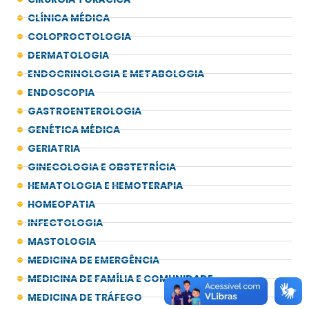
CLÍNICA MÉDICA
COLOPROCTOLOGIA
DERMATOLOGIA
ENDOCRINOLOGIA E METABOLOGIA
ENDOSCOPIA
GASTROENTEROLOGIA
GENÉTICA MÉDICA
GERIATRIA
GINECOLOGIA E OBSTETRÍCIA
HEMATOLOGIA E HEMOTERAPIA
HOMEOPATIA
INFECTOLOGIA
MASTOLOGIA
MEDICINA DE EMERGÊNCIA
MEDICINA DE FAMÍLIA E COMUNIDADE
MEDICINA DE TRÁFEGO