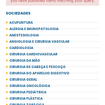
you have published items matching your query.
SOCIEDADES
ACUPUNTURA
ALERGIA E IMUNOPATOLOGIA
ANESTESIOLOGIA
ANGIOLOGIA E CIRURGIA VASCULAR
CARDIOLOGIA
CIRURGIA CARDIOVASCULAR
CIRURGIA DA MÃO
CIRURGIA DE CABEÇA E PESCOÇO
CIRURGIA DO APARELHO DIGESTIVO
CIRURGIA GERAL
CIRURGIA ONCOLÓGICA
CIRURGIA PEDIÁTRICA
CIRURGIA PLÁSTICA
CIRURGIA TORÁCICA