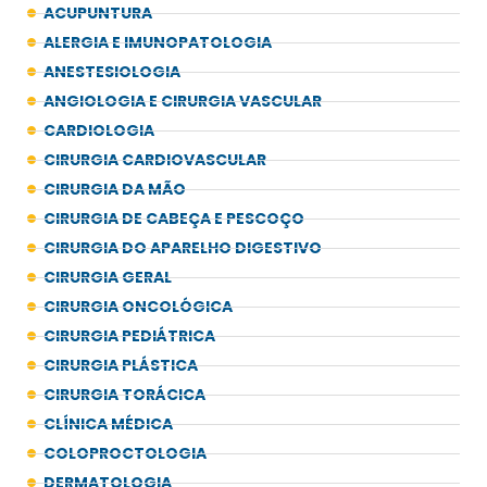
ACUPUNTURA
ALERGIA E IMUNOPATOLOGIA
ANESTESIOLOGIA
ANGIOLOGIA E CIRURGIA VASCULAR
CARDIOLOGIA
CIRURGIA CARDIOVASCULAR
CIRURGIA DA MÃO
CIRURGIA DE CABEÇA E PESCOÇO
CIRURGIA DO APARELHO DIGESTIVO
CIRURGIA GERAL
CIRURGIA ONCOLÓGICA
CIRURGIA PEDIÁTRICA
CIRURGIA PLÁSTICA
CIRURGIA TORÁCICA
CLÍNICA MÉDICA
COLOPROCTOLOGIA
DERMATOLOGIA