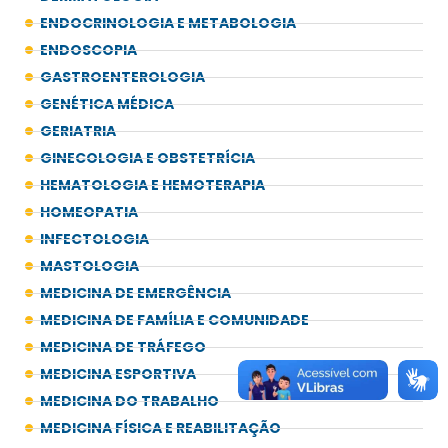
ENDOCRINOLOGIA E METABOLOGIA
ENDOSCOPIA
GASTROENTEROLOGIA
GENÉTICA MÉDICA
GERIATRIA
GINECOLOGIA E OBSTETRÍCIA
HEMATOLOGIA E HEMOTERAPIA
HOMEOPATIA
INFECTOLOGIA
MASTOLOGIA
MEDICINA DE EMERGÊNCIA
MEDICINA DE FAMÍLIA E COMUNIDADE
MEDICINA DE TRÁFEGO
MEDICINA ESPORTIVA
MEDICINA DO TRABALHO
MEDICINA FÍSICA E REABILITAÇÃO