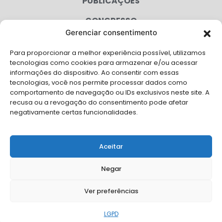
PUBLICAÇÕES
CONGRESSO
Gerenciar consentimento
AGENDA
Para proporcionar a melhor experiência possível, utilizamos
CAMPANHAS
tecnologias como cookies para armazenar e/ou acessar
informações do dispositivo. Ao consentir com essas
SERVIÇOS
tecnologias, você nos permite processar dados como
comportamento de navegação ou IDs exclusivos neste site. A
FILIADAS
recusa ou a revogação do consentimento pode afetar
negativamente certas funcionalidades.
LGPD
FALE CONOSCO
Aceitar
Solicite Apoio Institucional da AMB para o seu evento
Negar
Ver preferências
© Copyright AMB 2026. Todos os direitos reservados.
LGPD