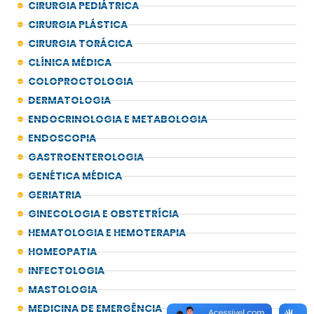
CIRURGIA PEDIÁTRICA
CIRURGIA PLÁSTICA
CIRURGIA TORÁCICA
CLÍNICA MÉDICA
COLOPROCTOLOGIA
DERMATOLOGIA
ENDOCRINOLOGIA E METABOLOGIA
ENDOSCOPIA
GASTROENTEROLOGIA
GENÉTICA MÉDICA
GERIATRIA
GINECOLOGIA E OBSTETRÍCIA
HEMATOLOGIA E HEMOTERAPIA
HOMEOPATIA
INFECTOLOGIA
MASTOLOGIA
MEDICINA DE EMERGÊNCIA