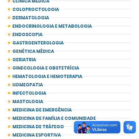
CLÍNICA MÉDICA
COLOPROCTOLOGIA
DERMATOLOGIA
ENDOCRINOLOGIA E METABOLOGIA
ENDOSCOPIA
GASTROENTEROLOGIA
GENÉTICA MÉDICA
GERIATRIA
GINECOLOGIA E OBSTETRÍCIA
HEMATOLOGIA E HEMOTERAPIA
HOMEOPATIA
INFECTOLOGIA
MASTOLOGIA
MEDICINA DE EMERGÊNCIA
MEDICINA DE FAMÍLIA E COMUNIDADE
MEDICINA DE TRÁFEGO
MEDICINA ESPORTIVA