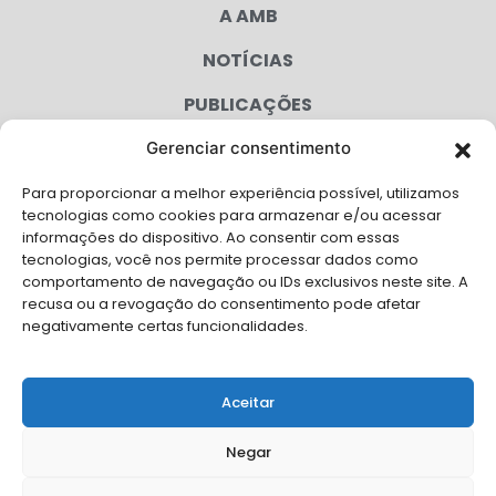
A AMB
NOTÍCIAS
PUBLICAÇÕES
CONGRESSO
Gerenciar consentimento
Para proporcionar a melhor experiência possível, utilizamos
AGENDA
tecnologias como cookies para armazenar e/ou acessar
informações do dispositivo. Ao consentir com essas
CAMPANHAS
tecnologias, você nos permite processar dados como
comportamento de navegação ou IDs exclusivos neste site. A
SERVIÇOS
recusa ou a revogação do consentimento pode afetar
negativamente certas funcionalidades.
FILIADAS
FALE CONOSCO
Aceitar
Solicite Apoio Institucional da AMB para o seu evento
Negar