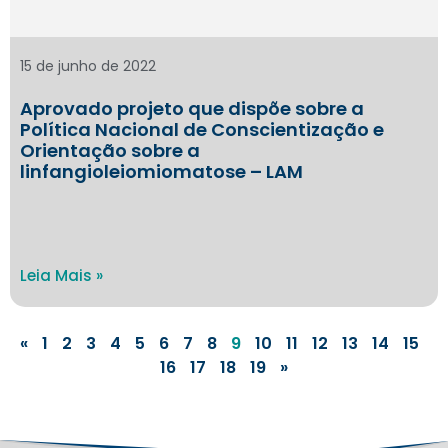
15 de junho de 2022
Aprovado projeto que dispõe sobre a
Política Nacional de Conscientização e
Orientação sobre a
linfangioleiomiomatose – LAM
Leia Mais »
«
1
2
3
4
5
6
7
8
9
10
11
12
13
14
15
16
17
18
19
»