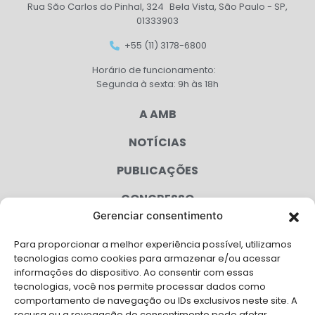
Rua São Carlos do Pinhal, 324 Bela Vista, São Paulo - SP,
01333903
+55 (11) 3178-6800
Horário de funcionamento:
Segunda à sexta: 9h às 18h
A AMB
NOTÍCIAS
PUBLICAÇÕES
CONGRESSO
Gerenciar consentimento
AGENDA
Para proporcionar a melhor experiência possível, utilizamos
CAMPANHAS
tecnologias como cookies para armazenar e/ou acessar
informações do dispositivo. Ao consentir com essas
SERVIÇOS
tecnologias, você nos permite processar dados como
comportamento de navegação ou IDs exclusivos neste site. A
recusa ou a revogação do consentimento pode afetar