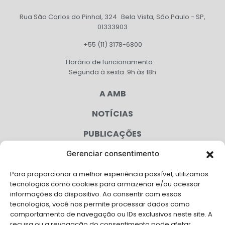
Rua São Carlos do Pinhal, 324 Bela Vista, São Paulo - SP,
01333903
+55 (11) 3178-6800
Horário de funcionamento:
Segunda à sexta: 9h às 18h
A AMB
NOTÍCIAS
PUBLICAÇÕES
CONGRESSO
Gerenciar consentimento
Para proporcionar a melhor experiência possível, utilizamos
AGENDA
tecnologias como cookies para armazenar e/ou acessar
informações do dispositivo. Ao consentir com essas
CAMPANHAS
tecnologias, você nos permite processar dados como
comportamento de navegação ou IDs exclusivos neste site. A
SERVIÇOS
recusa ou a revogação do consentimento pode afetar