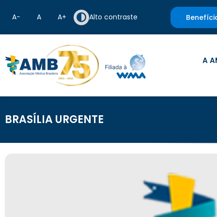
A−
A
A+
Alto contraste
Benefíci
A A
BRASÍLIA URGENTE