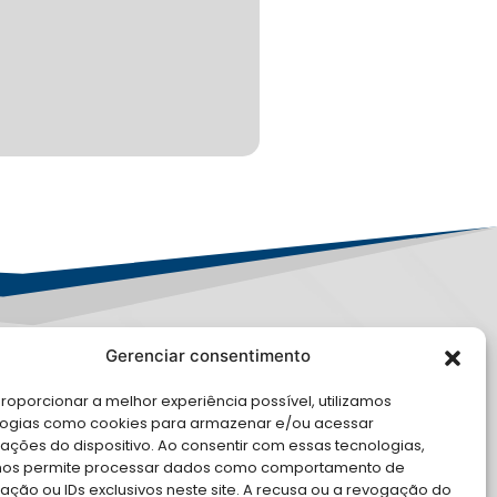
Gerenciar consentimento
PD
roporcionar a melhor experiência possível, utilizamos
E CONOSCO
logias como cookies para armazenar e/ou acessar
ações do dispositivo. Ao consentir com essas tecnologias,
cite Apoio Institucional da AMB
nos permite processar dados como comportamento de
 o seu evento
ção ou IDs exclusivos neste site. A recusa ou a revogação do