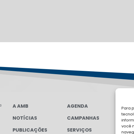
a
A AMB
AGENDA
LG
Para p
FAL
tecno
NOTÍCIAS
CAMPANHAS
inform
Soli
você 
PUBLICAÇÕES
SERVIÇOS
para
navega