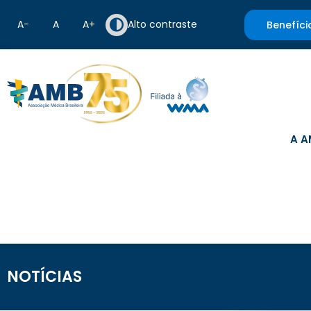
A−
A
A+
Alto contraste
Benefíci
A A
NOTÍCIAS